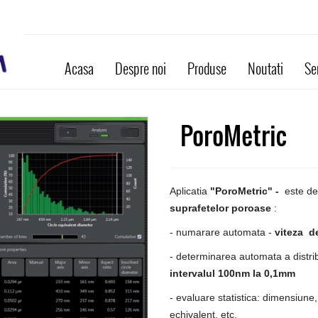
Acasa
Despre noi
Produse
Noutati
Ser
PoroMetric
Aplicatia
"PoroMetric" -
este de
suprafetelor poroase
:
- numarare automata -
viteza d
- determinarea automata a distrib
intervalul
100nm la 0,1mm
- evaluare statistica: dimensiune
echivalent, etc.