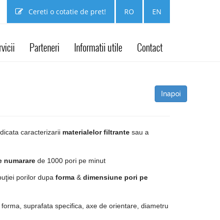
Cereti o cotatie de pret!
RO
EN
vicii
Parteneri
Informatii utile
Contact
Inapoi
dicata caracterizarii
materialelor filtrante
sau a
e numarare
de 1000 pori pe minut
uţiei porilor dupa
forma
&
dimensiune pori pe
, forma, suprafata specifica, axe de orientare, diametru