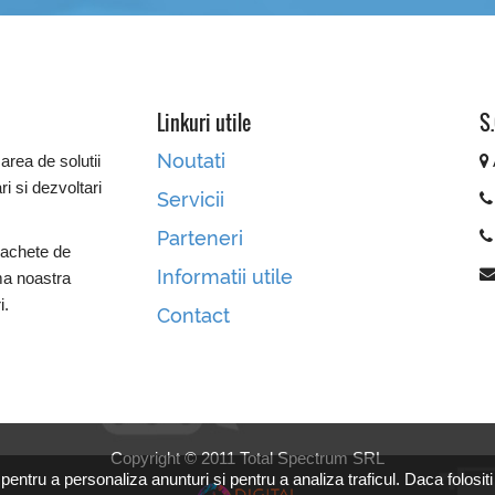
Linkuri utile
S.
Noutati
area de solutii
ri si dezvoltari
Servicii
Parteneri
pachete de
Informatii utile
ma noastra
i.
Contact
Copyright © 2011 Total Spectrum SRL
 pentru a personaliza anunturi si pentru a analiza traficul. Daca folositi