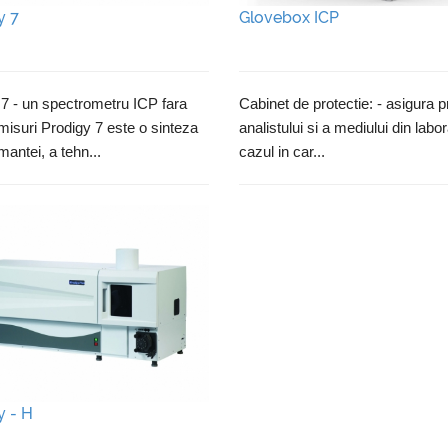
y 7
Glovebox ICP
7 - un spectrometru ICP fara
Cabinet de protectie: - asigura p
isuri Prodigy 7 este o sinteza
analistului si a mediului din labor
mantei, a tehn...
cazul in car...
y - H