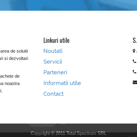
Linkuri utile
S.
Noutati
area de solutii
ri si dezvoltari
Servicii
Parteneri
pachete de
Informatii utile
ma noastra
i.
Contact
Copyright © 2011 Total Spectrum SRL