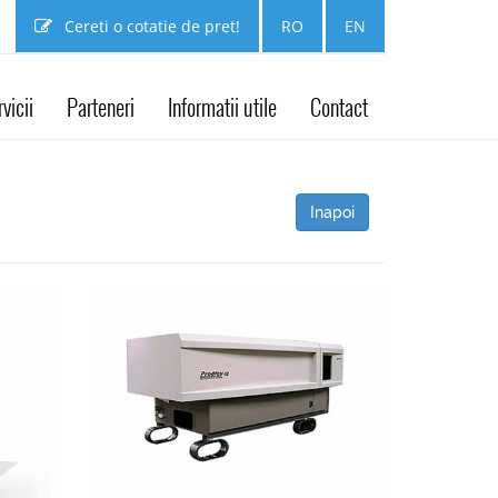
Cereti o cotatie de pret!
RO
EN
vicii
Parteneri
Informatii utile
Contact
Inapoi